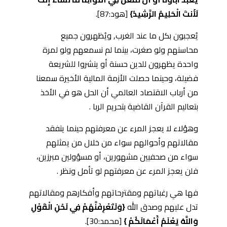
لَأَنتَ الْحَلِيمُ الرَّشِيدُ}
[هود:87].
يُعجبون بكل ما عند الغرب, ويُظهرون جميع
محاسنهم ولو صغرت، بينما لم نسمعهم ولو لمرة
واحدة يظهرون للدين حسنة أو ينشروا للشريعة
فضيلة، وحينما حصلت الأزمة المالية الأخيرة سمعنا
من أرباب الاقتصاد العالمي أن الحل هو في الأخذ
بتعاليم القرآن القاضية بتحريم الربا .
وهؤلاء لا يعجز المرء عن معرفتهم حينما يتفقد
مقالاتهم وأحوالهم سواء من خلال من يمثلهم
سواء من صحفيين مشهورين، أو مسؤولين مبرزين،
فلن يعجز المرء عن معرفتهم لو تأمل ونظر .
فها هي رغباتهم ومقترحاتهم وأفكارهم ومقالاتهم
تدل عليهم وصدق الله
{وَلَتَعْرِفَنَّهُمْ فِي لَحْنِ الْقَوْلِ
وَاللَّهُ يَعْلَمُ أَعْمَالَكُمْ }
[محمد:30].