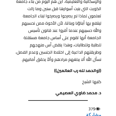
والإسكانية والتعليمية، أين هم اليوم من بناء جامعة
الكويت التي بنيت أسوارها قبل سنين وما زالت
تعلمون لماذا لم يصرحوا ويصرخوا لبناء الجامعة
لينتفع بها أبناؤنا وبناتنا، لأن الأخوة ممن نحسبهم
والله حسيبهم عندما أقروا عند قانون تأسيس
الجامعة أنها تقوم على أساس جامعة مستقلة
للطلبة وللطالبات، وهذا ينقض أس منهجهم
وطريقتهم الداعية إلى اختلاط الجنسين وعدم الفصل،
نسأل الله ألا يبلغهم مرادهم وألاّ يحقق أمانيهم.
((والحمد لله رب العالمين
))
كتبها الشيخ
د. محمد ضاوي العصيمي
379
مشاركة