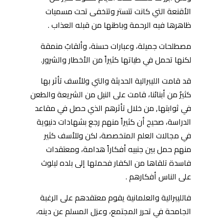
الأقنعة التي كانت تتستر وتتخفى تحت مسميات
ظاهرها فيه الرحمة وباطنها من قبله العذاب .
مصطلحات جميلة، وعبارات حسنة، وألقابٌ منمقة
لكنها تحمل في طياتها كثيراً من الأخطار والشرور.
قد قامت الليبرالية الحديثة والتي وللأسف تأثر بها
كثيرٌ من أبنائنا، قامت على النيل من الشريعة والطعن
في ثوابتها, من خلال تأثرهم الذي حصل في مقاعد
الدراسة، صحيح أن كثيراً منهم رجع بشهادات دنيوية
في مجالات العلم المتخصصة، لكن وللأسف كثير
منهم حمل بين جنبيه أفكاراً هدامة، ومعتقدات
فاسدة تلقاها من الكفار فحملها إلى بلده ليلوث
على الناس أفكارهم .
فالليبرالية والعلمانية يقوم معتقدهم على الرغبة
الجامحة في تحرر المجتمع، وعزل المسلم عن دينه،