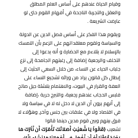
وقيام الحياة عندهم على أساس العلم المطلق
والعقل والتجربة الناجحة في أفهام القوم حتى لو
عارضت الشريعة .
ويقوم هذا الفكر على أساس فصل الدين عن الدولة
والسياسة وتقوم معتقداتهم على الزعم بأن التمسك
بالإسلام لا يتلاءم مع الحضارة و أنه يدعوا إلى
التخلف والرجعية إضافة إلى رغبتهم الجامحة إلى نزع
جلباب الحياء عن النساء، من خلال السعي الحثيث إلى
إبطال كل قانون يراد من ورائه تشجيع النساء على
العفة والقرار في البيوت، والاهتمام بتنشئة جيل صالح
فلبس الحجاب عندهم رجعية، والتبرج حرية ،إضافة
إلى أنهم يرون أن الدين لا دخل له لا في سياسة ولا
في اقتصاد ولا في علاقات بين جنس وآخر, وهؤلاء لا
فرق بينهم وبين قوم مدين حينما قالوا
لشعيب
{قَالُواْ يَا شُعَيْبُ أَصَلاَتُكَ تَأْمُرُكَ أَن نَّتْرُكَ مَا
يَعْبُدُ آبَاؤُنَا أَوْ أَن نَّفْعَلَ فِي أَمْوَالِنَا مَا نَشَاء إِنَّكَ