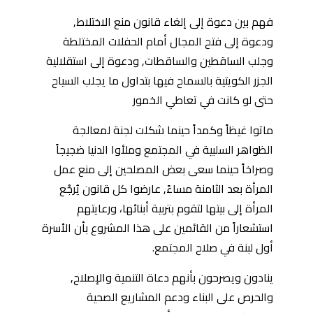
فهم بين دعوة إلى إلغاء قانون منع الاختلاط,
ودعوة إلى فتح المجال أمام الحفلات المختلطة
وجلب الساقطين والساقطات, ودعوة إلى استقلالية
الجزر الكويتية بالسماح فيها بتداول ما يجلب السياح
حتى لو كانت في تعاطي الخمور
ماتوا غيظاً وكمداً حينما شكلت لجنة لمعالجة
الظواهر السلبية في المجتمع وملأوا الدنيا ضجيجاً
وصراخاً حينما سعى بعض المصلحين إلى منع عمل
المرأة بعد الثامنة مساءً, عارضوا كل قانون يُرجْع
المرأة إلى بيتها لتقوم بتربية أبنائها، ورعايتهم
استشعاراً من القائمين على هذا المشروع بأن الأسرة
أول لبنة في صلاح المجتمع.
ينادون ويصرحون بأنهم دعاة التنمية والإصلاح,
والحرص على البناء ودعم المشاريع الصحية