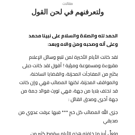
مقالات
ولتعرفنهم في لحن القول
الحمد لله والصلاة والسلام على نبينا محمد
وعلى آله وصحبه ومن والاه وبعد:
لقد كانت الأيام الأخيرة لمن تتبع وسائل الإعلام
مقروءة ومسموعة ومرئية ! أقول لقد كانت حبلى
بكثيرٍ من المفاجآت المحزنة، والقضايا الساخنة،
والمواقف المحزنة، لكنها المصائب فهي وإن كانت
قد تخلف بلايا من جهة، فهي تورث فوائد جمة من
جهة أخرى وصدق القائل :
جزى الله المصائب كل خيرٍ *** فبها عرفت عدوي من
صديقي
ولعلَّ أبرز ما خلفته هذه الأيام سقوط كثير من