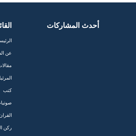
أحدث المشاركات
القائ
الرئيس
عن ال
مقالات
المرئي
كتب
صوتيا
القران
ركن ا