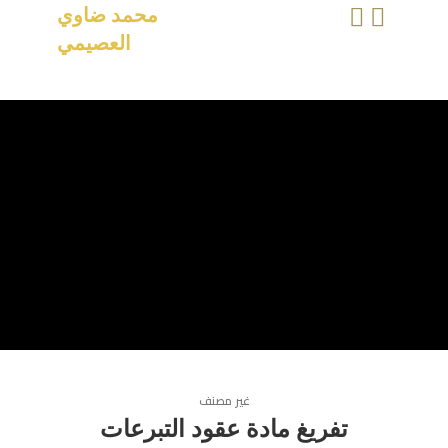
محمد ضاوي
العصيمي
غير مصنف
تفريغ مادة عقود التبرعات